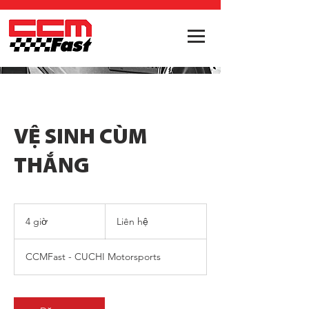
VỆ SINH CÙM
THẮNG
Liên
hệ
4 giờ
4
Liên hệ
g
i
CCMFast - CUCHI Motorsports
ờ