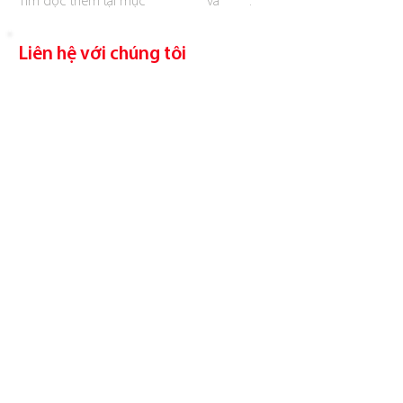
Tìm đọc thêm tại mục
Kiến thức
và
Blog
.
Liên hệ với chúng tôi
Giờ hoạt
động
Thứ Hai - Thứ Bảy
8h30 - 18h​​
Địa
chỉ
CCMFAST Củ Chi
291 Quốc Lộ 22, Tân Thông Hội, Củ Chi, TP. HCM
CCMFAST Thủ Đức
520 QL 13, Hiệp Bình Chánh, Thủ Đức, TP. HCM