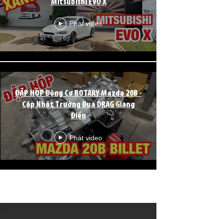
Mitsubishi EVO X
Phát video
ĐẬP HỘP Động Cơ ROTARY Mazda 20B -
Cập Nhật Trường Đua DRAG Giang
Điền
Phát video
Tải thêm