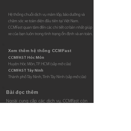
​Hệ thống chuỗi dịch vụ mâm lốp, bảo dưỡng và
chăm sóc xe toàn diện đầu tiên tại Việt Nam.
CCMFast quan tâm đến các chi tiết cơ bản nhất giúp
xe của bạn luôn trong tình trạng ổn định và an toàn.
Xem thêm hệ thống CCMFast
CCMFAST Hóc Môn
Huyện Hóc Môn, TP. HCM (sắp mở cửa)
CCMFAST Tây Ninh
Thành phố Tây Ninh, Tỉnh Tây Ninh (sắp mở cửa)
​Bài đọc thêm
Ngoài cung cấp các dịch vụ, CCMFast còn
chia sẻ kiến thức về ô tô cho những ai
quan tâm qua các bài viết từ cơ bản đến
chuyên sâu.