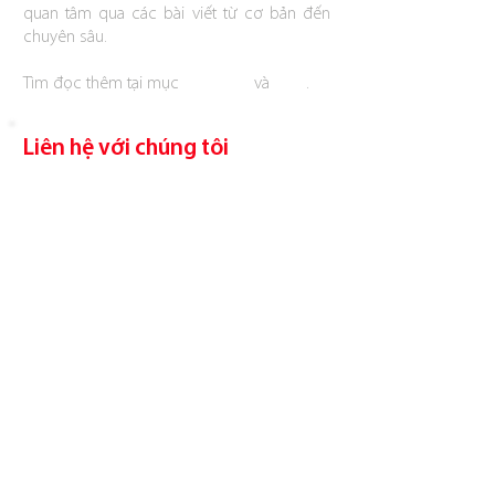
quan tâm qua các bài viết từ cơ bản đến
chuyên sâu.
Tìm đọc thêm tại mục
Kiến thức
và
Blog
.
Liên hệ với chúng tôi
Giờ hoạt
động
Thứ Hai - Thứ Bảy
8h30 - 18h​​
Địa
chỉ
CCMFAST Củ Chi