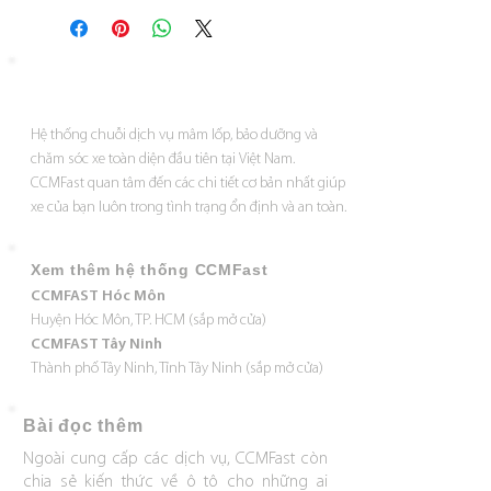
sẽ được các "thợ" đồng lành nghề áp
dụng các kỹ thuật phù hợp, tùy trường
hợp, để đạt được hiệu quả và giữ
được độ bền cho vật liệu.
Sau đó, các "thợ" sơn CCMFast sẽ thực
hiện kỹ lưỡng tất cả các bước đúng
​Hệ thống chuỗi dịch vụ mâm lốp, bảo dưỡng và
theo yêu cầu nghiêm ngặt từ công
chăm sóc xe toàn diện đầu tiên tại Việt Nam.
nghệ sơn Kansai Nhật Bản. Ngoài ra,
CCMFast quan tâm đến các chi tiết cơ bản nhất giúp
hệ thống pha sơn vi tính cũng giúp
xe của bạn luôn trong tình trạng ổn định và an toàn.
cho việc canh màu nước sơn sẽ thật
chính xác và chuẩn nhất.
Xem thêm hệ thống CCMFast
CCMFAST Hóc Môn
Huyện Hóc Môn, TP. HCM (sắp mở cửa)
CCMFAST Tây Ninh
Thành phố Tây Ninh, Tỉnh Tây Ninh (sắp mở cửa)
​Bài đọc thêm
Ngoài cung cấp các dịch vụ, CCMFast còn
chia sẻ kiến thức về ô tô cho những ai