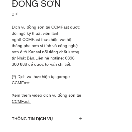
ĐỒNG SƠN
Giá
0 ₫
Dịch vụ đồng sơn tại CCMFast được
đội ngũ kỹ thuật viên lành
nghề CCMFast thực hiện với hệ
thống pha sơn vi tính và công nghệ
sơn ô tô Kansai nổi tiếng chất lượng
từ Nhật Bản.Liên hệ hotline: 0396
300 888 để được tư vấn chi tiết.
(*) Dịch vụ thực hiện tại garage
CCMFast.
Xem thêm video dịch vụ đồng sơn tại
CCMFast.
THÔNG TIN DỊCH VỤ
Các chi tiết xe bị hư hỏng móp méo...